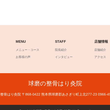
MENU
STAFF
店舗情報
メニュー・コース
院長紹介
店舗紹介
お客様の声
インタビュー
アクセス
球磨の整骨はり灸院
の整骨はり灸院
〒868-0422 熊本県球磨郡あさぎり町上北277-23
0966-4