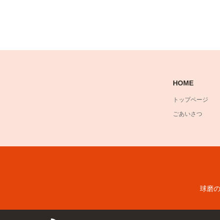
HOME
トップページ
ごあいさつ
球磨
RSS